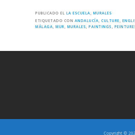
PUBLICADO EL
LA ESCUELA
,
MURALES
ETIQUETADO CON
ANDALUCÍA
,
CULTURE
,
ENGLI
MÁLAGA
,
MUR
,
MURALES
,
PAINTINGS
,
PEINTURE
Copyright © 202