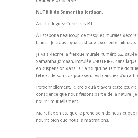
de liberté dans la vie.
NUTRIR de Samantha Jordaan.
Ana Rodríguez Contreras B1
À Estepona beaucoup de fresques murales décoren
blancs. Je trouve que c’est une excellente initiative.
Je vais décrire la fresque murale numéro 52, située 
Samantha Jordaan, intitulée «NUTRIR», dans laquell
en suspension dans l’air ainsi qu’une femme dont le
tête et de son dos poussent les branches d’un arbre
Personnellement, je crois qu’à travers cette œuvre 
conscience que nous faisons partie de la nature. Je
nourrir mutuellement.
Ma réflexion est qu’elle prend soin de nous et que
nourrit bien que nous la maltraitions.