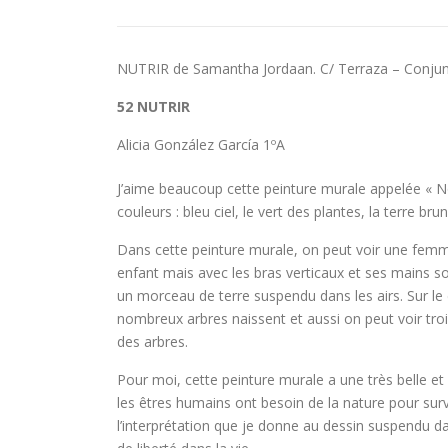
NUTRIR de Samantha Jordaan. C/ Terraza – Conjunt
52 NUTRIR
Alicia González García 1ºA
J’aime beaucoup cette peinture murale appelée « Nour
couleurs : bleu ciel, le vert des plantes, la terre b
Dans cette peinture murale, on peut voir une fe
enfant mais avec les bras verticaux et ses mains so
un morceau de terre suspendu dans les airs. Sur le
nombreux arbres naissent et aussi on peut voir tro
des arbres.
Pour moi, cette peinture murale a une très belle et 
les êtres humains ont besoin de la nature pour surviv
l’interprétation que je donne au dessin suspendu dans